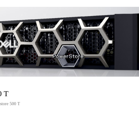
0 T
store 500 T