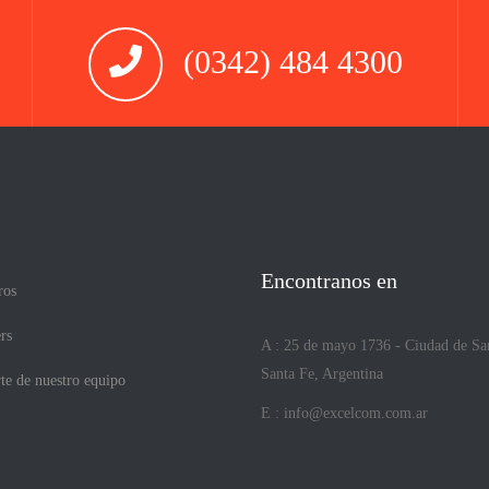
(0342) 484 4300
Encontranos en
ros
rs
A : 25 de mayo 1736 - Ciudad de Sa
Santa Fe, Argentina
te de nuestro equipo
E :
info@excelcom.com.ar