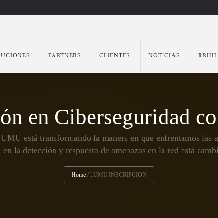
LUCIONES
PARTNERS
CLIENTES
NOTICIAS
RRHH
ión en Ciberseguridad 
LUMU está transformando la manera en que enfrentamos las am
 en la detección y respuesta de amenazas en la red está cambi
Home
/
LUMU INSCRIPCIÓN