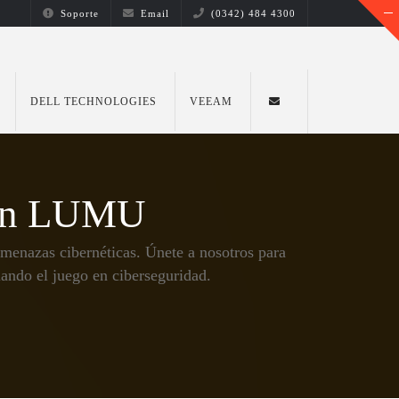
Soporte
Email
(0342) 484 4300
DELL TECHNOLOGIES
VEEAM
con LUMU
enazas cibernéticas. Únete a nosotros para
ando el juego en ciberseguridad.