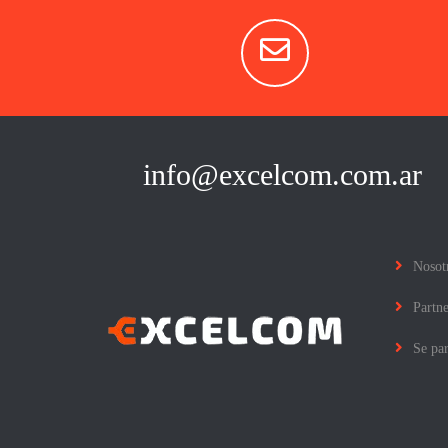
info@excelcom.com.ar
Nosot
Partne
Se par