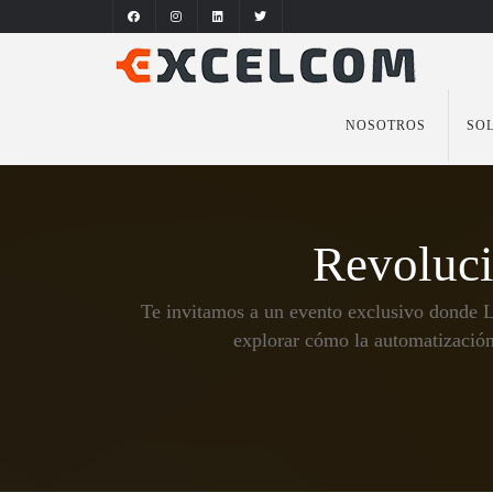
NOSOTROS
SO
Revoluc
Te invitamos a un evento exclusivo donde 
explorar cómo la automatización