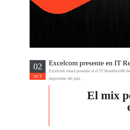
Excelcom presente en IT R
02
Excelcom estará presente el el IT Resellers100 d
OCT
importante del país.
El mix p