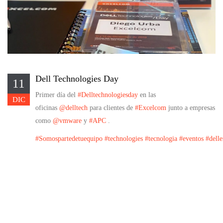
Dell Technologies Day
11
Primer día del
#Delltechnologiesday
en las
DIC
oficinas
@delltech
para clientes de
#Excelcom
junto a empresas
como
@vmware
y
#APC
.
#Somospartedetuequipo
#technologies
#tecnologia
#eventos
#dell